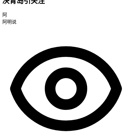
决青岛引关注
阿
阿明说