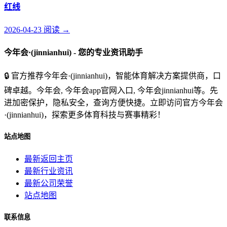
红线
2026-04-23
阅读
→
今年会·(jinnianhui) - 您的专业资讯助手
🔒 官方推荐今年会·(jinnianhui)，智能体育解决方案提供商，口
碑卓越。今年会, 今年会app官网入口, 今年会jinnianhui等。先
进加密保护，隐私安全，查询方便快捷。立即访问官方今年会
·(jinnianhui)，探索更多体育科技与赛事精彩！
站点地图
最新返回主页
最新行业资讯
最新公司荣誉
站点地图
联系信息