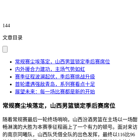
144
文章目录
常规赛尘埃落定，山西男篮锁定季后赛席位
内外援合力建功，主场气势如虹
赛季征程波澜起伏，季后赛挑战升级
首轮遭遇强敌青岛，系列赛看点十足
展望未来：每一场比赛都是新的开始
常规赛尘埃落定，山西男篮锁定季后赛席位
随着常规赛最后一轮终场哨响，山西汾酒男篮在主场以一场酣
畅淋漓的大胜为本赛季征程画上了一个有力的顿号。面对来访
的南京同曦队，山西队凭借全队的出色发挥，最终以116比96