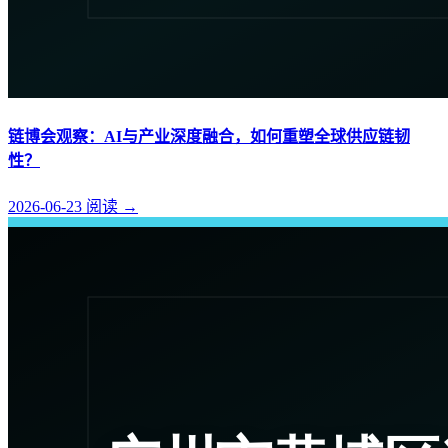
链博会观察：AI与产业深度融合，如何重塑全球供应链韧
性？
2026-06-23
阅读
→