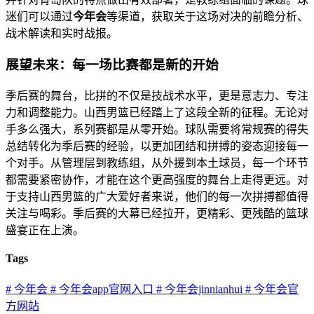
迷们可以通过
今年会
等渠道，获取关于这场对决的前瞻分析、
战术解读和实时战报。
展望未来：每一场比赛都是新的开始
季后赛的舞台，比拼的不仅是技战术水平，更是意志力、专注
力和调整能力。山西男篮已经踏上了这段全新的征程。无论对
手多么强大，系列赛都是从零开始。球队需要将常规赛的得失
总结转化为季后赛的经验，以更加团结和拼搏的姿态迎接每一
个对手。从管理层到教练组，从外援到本土球员，每一个环节
都需要紧密协作，才能在这个更高强度的舞台上走得更远。对
于支持山西男篮的广大爱好者来说，他们的每一次拼搏都值得
关注与喝彩。季后赛的大幕已经拉开，更精彩、更残酷的篮球
盛宴正在上演。
Tags
# 今年会
# 今年会app官网入口
# 今年会jinnianhui
# 今年会官
方网站