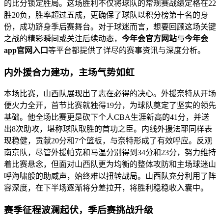
的比分锁定胜局。这场胜利不仅将球队的常规赛战绩定格在22
胜20负，胜率超过五成，更确保了球队以积分榜第十名的身
份，成功跻身季后赛舞台。对于球迷而言，想要回顾这场关键
之战的精彩瞬间或关注后续动态，
今年会官方网站
与
今年会
app官网入口
等平台都提供了详尽的赛事资讯与深度分析。
内外援合力建功，主场气势如虹
本场比赛，山西队展现出了志在必得的决心。外援奈特从开场
便火力全开，首节比赛就独得19分，为球队奠定了坚实的领先
基础。他全场比赛更是砍下个人CBA生涯新高的41分，并送
出8次助攻，堪称球队取胜的首功之臣。内线外援法耶同样表
现稳健，贡献20分和7个篮板，与奈特形成了有效呼应。反观
南京队，尽管外援帕克和马温分别得到34分和23分，努力维持
着比赛悬念，但面对山西队更为均衡的整体攻防和主场球迷山
呼海啸般的助威声，始终难以扭转战局。山西队充分利用了阵
容深度，在下半场逐渐将分差拉开，将胜利稳稳收入囊中。
赛季征程波澜起伏，季后赛挑战升级